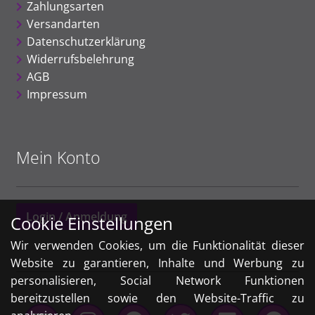
Zahlungsarten
Versandarten
Datenschutzerklärung
Widerrufsbelehrung
AGB
Impressum
Mein Konto
Login / Anmeldung
Cookie Einstellungen
Wir verwenden Cookies, um die Funktionalität dieser
Website zu garantieren, Inhalte und Werbung zu
personalisieren, Social Network Funktionen
bereitzustellen sowie den Website-Traffic zu