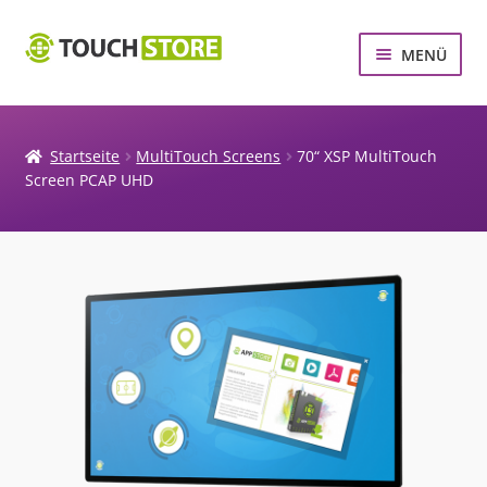
Zur
Zum
MENÜ
Navigation
Inhalt
springen
springen
MULTITOUCH SCREENS
MULTITOUCH SYSTEME
Startseite
MultiTouch Screens
70“ XSP MultiTouch
Screen PCAP UHD
TOUCHSCREEN ZUBEHÖR