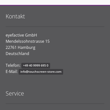
Kontakt
eyefactive GmbH
Mendelssohnstrasse 15
22761 Hamburg
Deutschland
Telefon:
+
4
9
4
0
99
99
6
9
5
0
E-Mail:
i
nf
o@to
u
c
hs
cre
en
-
st
or
e
.
c
om
Service