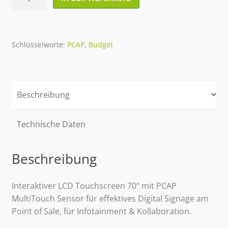
XSP
MultiTouch
Screen
PCAP
Schlüsselworte:
PCAP
,
Budget
UHD
Menge
Beschreibung
Technische Daten
Beschreibung
Interaktiver LCD Touchscreen 70“ mit PCAP
MultiTouch Sensor für effektives Digital Signage am
Point of Sale, für Infotainment & Kollaboration.