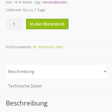
inkl. 19 % MwSt.
zzgl.
Versandkosten
Lieferzeit: bis zu 7 Tage
75"
In den Warenkorb
XLA
Premium
MultiTouch
Flatscreen
Schlüsselworte:
IR
,
Premium
,
UHD
IR-
Frame
UHD
Beschreibung
Menge
Technische Daten
Beschreibung