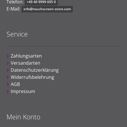
Telefon:
+
49
40 9
999
6
9
5
0
E-Mail:
i
n
f
o@t
ouc
h
s
cree
n
-s
to
r
e
.c
om
Service
Zahlungsarten
Versandarten
Datenschutzerklärung
Widerrufsbelehrung
AGB
Impressum
Mein Konto