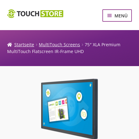
Zur
Zum
MENÜ
Navigation
Inhalt
springen
springen
MULTITOUCH SCREENS
MULTITOUCH SYSTEME
Startseite
MultiTouch Screens
75″ XLA Premium
MultiTouch Flatscreen IR-Frame UHD
TOUCHSCREEN ZUBEHÖR