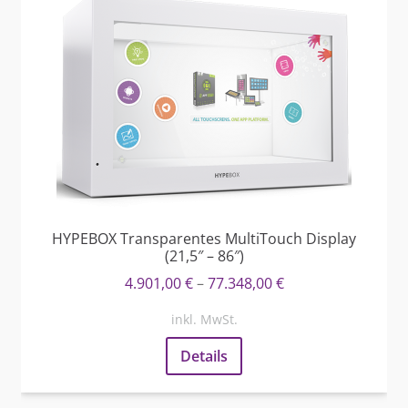
HYPEBOX Transparentes MultiTouch Display
(21,5″ – 86″)
4.901,00
€
–
77.348,00
€
inkl. MwSt.
Details