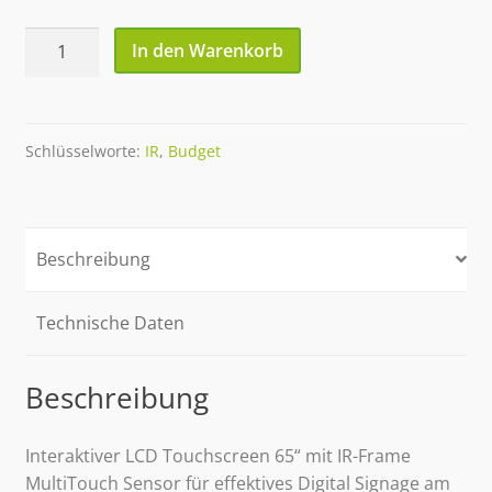
86"
In den Warenkorb
XII
MultiTouch
Screen
IR-
Schlüsselworte:
IR
,
Budget
Frame
UHD
Menge
Beschreibung
Technische Daten
Beschreibung
Interaktiver LCD Touchscreen 65“ mit IR-Frame
MultiTouch Sensor für effektives Digital Signage am