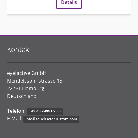
Details
Kontakt
eyefactive GmbH
Mendelssohnstrasse 15
22761 Hamburg
Deutschland
Telefon:
+4
9 4
0
9
9
9
9
6
9
5 0
E-Mail:
in
f
o
@
touc
h
s
cr
e
en-s
t
o
r
e
.
c
o
m