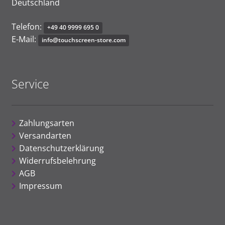
Deutschland
Telefon:
+
4
9
40
99
99
6
9
5 0
E-Mail:
i
nfo@
to
u
chs
c
r
e
e
n-
s
to
r
e.
c
o
m
Service
Zahlungsarten
Versandarten
Datenschutzerklärung
Widerrufsbelehrung
AGB
Impressum