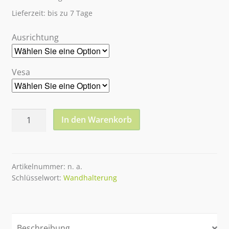
Lieferzeit: bis zu 7 Tage
Ausrichtung
Vesa
Premium
In den Warenkorb
Wandhalterung
für
Touchscreens
Portrait
Artikelnummer:
n. a.
Schlüsselwort:
Wandhalterung
/
Landscape
bis
125kg
Beschreibung